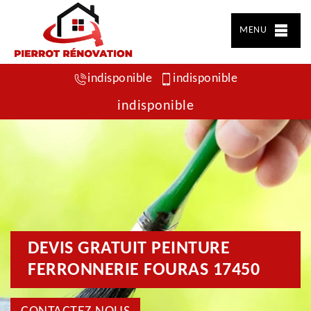
MENU
indisponible
indisponible
indisponible
DEVIS GRATUIT PEINTURE
FERRONNERIE FOURAS 17450