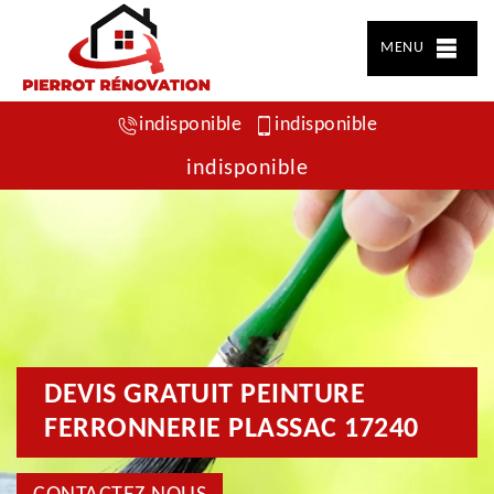
MENU
indisponible
indisponible
indisponible
DEVIS GRATUIT PEINTURE
FERRONNERIE PLASSAC 17240