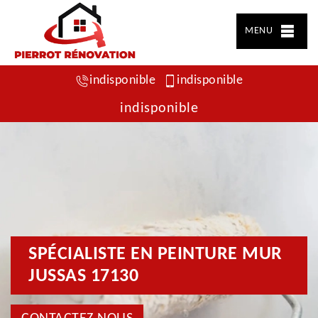
MENU
indisponible
indisponible
indisponible
SPÉCIALISTE EN PEINTURE MUR
JUSSAS 17130