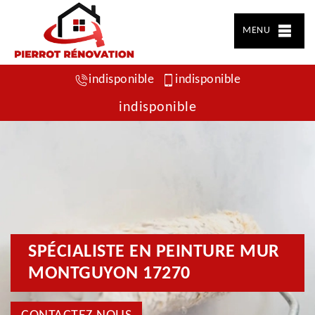
MENU
indisponible
indisponible
indisponible
SPÉCIALISTE EN PEINTURE MUR
MONTGUYON 17270