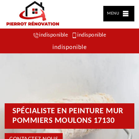
MENU
indisponible
indisponible
indisponible
SPÉCIALISTE EN PEINTURE MUR
POMMIERS MOULONS 17130