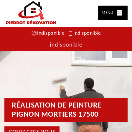
MENU
indisponible
indisponible
indisponible
RÉALISATION DE PEINTURE
PIGNON MORTIERS 17500