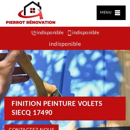
MENU
indisponible
indisponible
indisponible
FINITION PEINTURE VOLETS
SIECQ 17490