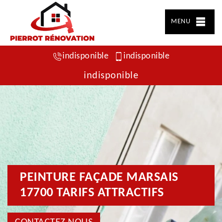
MENU
indisponible
indisponible
indisponible
PEINTURE FAÇADE MARSAIS
17700 TARIFS ATTRACTIFS